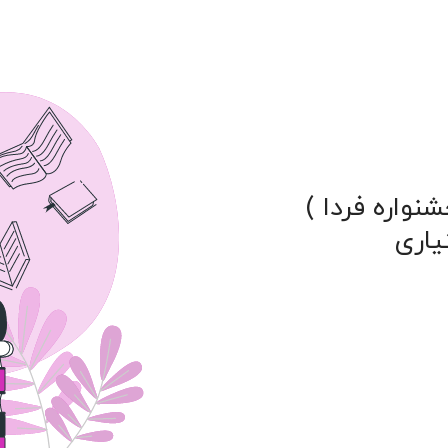
نواره فردا )
یاری