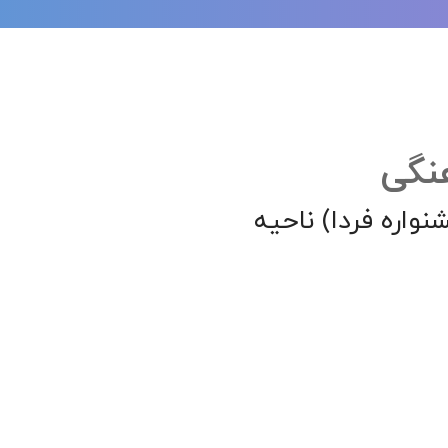
نگی
واره فردا) ناحیه