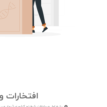
افتخارات و
رتبه اول مسابقات شطرنج کشوری ( بهار میرز