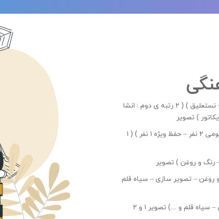
نگی
۶ رتبه مسابقات پرسش مهر ( ۲ رتبه ی اول : گواش – نستعلیق ) ( ۲ رتبه ی دوم : انشا
تصویر
۴ رتبه مسابقات قرآن و عترت ( ۳ رتبه اول : حفظ عمومی ۲ نفر – حفظ ویژه ۱ نفر ) ( ۱
 رنگ و روغن )
تصویر
 روغن – تصویر سازی – سیاه قلم
سیاه قلم و ....)
تصویر ۱
و ۲