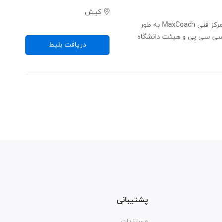
کیش
کنفرانس ایجاد آینده از طریق فناوری - مرکز فنی MaxCoach به طور
ی سی پی و هیئت دانشگاه
دریافت بلیط
پشتیبانی
مستندات